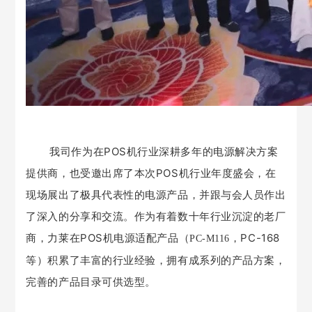
我司作为在POS机行业深耕多年的电源解决方案
提供商，也受邀出席了本次POS机行业年度盛会，
在
现场展出了极具代表性的电源产品，
并
跟与会
人员作出
了
深入的分享和交流
。
作为
有着数十年行业
沉淀的
老厂
商，
力莱在POS机电源
适配
产品
（
，PC-168
PC-M116
等
）
积累了
丰富的行业经验，
拥有
成系列的
产品
方案
，
完善的产品目录可供选型
。