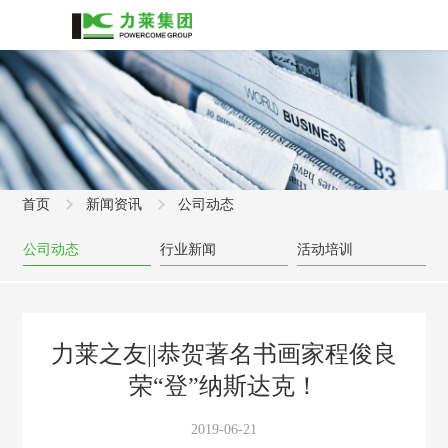
首页
新闻资讯
公司动态
公司动态
行业新闻
活动培训
力莱之友||恭贺著名书画家程俊良
荣“登”纳斯达克！
2019-06-21