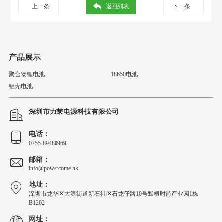
上一条
返回列表
下一条
产品展示
聚合物锂电池
18650电池
铝壳电池
深圳市力莱电源科技有限公司
电话：
0755-89480969
邮箱：
info@powercome.hk
地址：
深圳市龙华区大浪街道新石社区石龙仔路10号默根时尚产业园1栋
B1202
网址：