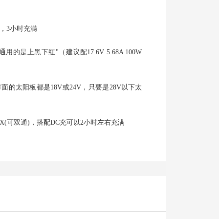
z
W），3小时充满
的是上黑下红"（建议配17.6V 5.68A 100W
，市面的太阳板都是18V或24V，只要是28V以下太
60WMAX(可双通)，搭配DC充可以2小时左右充满