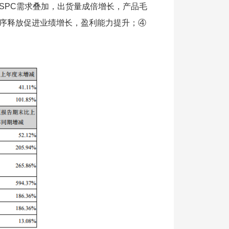
和SPC需求叠加，出货量成倍增长，产品毛
序释放促进业绩增长，盈利能力提升；④