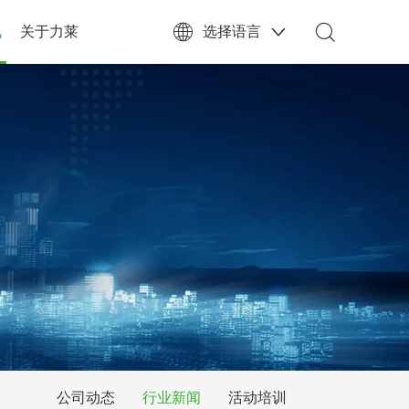
讯
关于力莱
选择语言
公司动态
行业新闻
活动培训