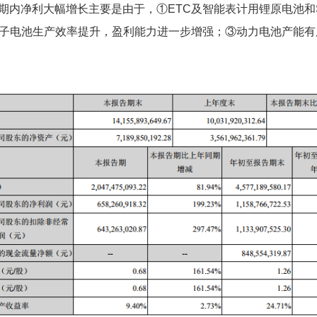
报告期内净利大幅增长主要是由于，①ETC及智能表计用锂原电池
子电池生产效率提升，盈利能力进一步增强；③动力电池产能有