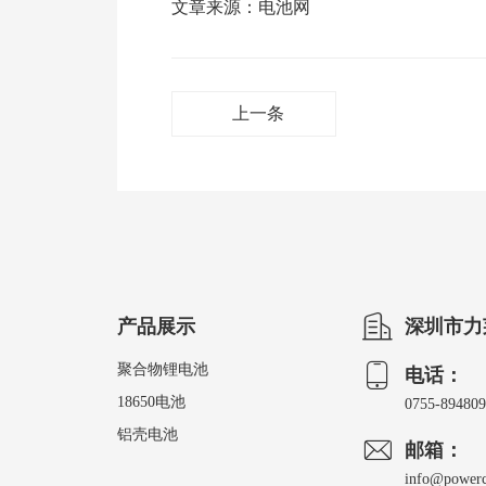
文章来源：
电池网
上一条
产品展示
深圳市力
聚合物锂电池
电话：
18650电池
0755-89480
铝壳电池
邮箱：
info@power