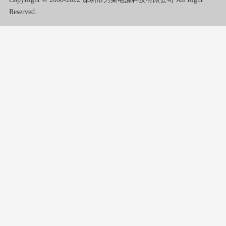
Reserved.