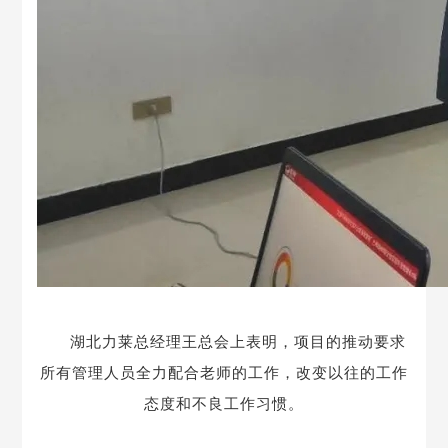
湖北力莱总经理王总会上表明，项目的推动要求
所有管理人员全力配合老师的工作，改变以往的工作
态度和不良工作习惯。