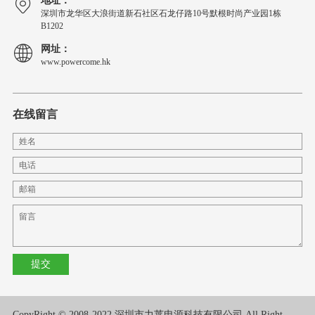
地址：
深圳市龙华区大浪街道新石社区石龙仔路10号默根时尚产业园1栋
B1202
网址：
www.powercome.hk
在线留言
CopyRight © 2008-2022 深圳市力莱电源科技有限公司 All Right