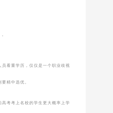
）。
。
人员看重学历，仅仅是一个职业歧视
到要精中选优。
；
的高考考上名校的学生更大概率上学