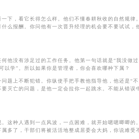
看一下，看它长得怎么样。他们不懂春耕秋收的自然规律
有什么报酬。你问他有一次晋升经理的机会要不要试试，
任何他没有涉足过的工作任务。他第一句话就是“我没做过
可以学”。所以如果你是管理者，你会喜欢哪种下属？
一问题上不断犯错。你纵使手把手教他指导他，他还是“不
不要灭亡的问题，是他一定会拉你一起跳水。不能从错误
现。这种人遇到一点风波，一点困难，就开始嗯嗯唧
唧
的
下属多了，干部们将被活活地整成居委会大妈，你说难受