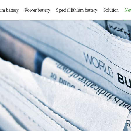
um battery
Power battery
Special lithium battery
Solution
Ne