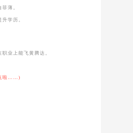
自菲薄。
提升学历。
在职业上能飞黄腾达。
点啦……)