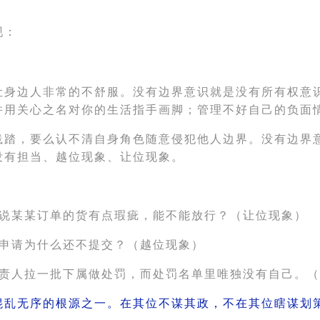
现：
让身边人非常的不舒服。没有边界意识就是没有所有权意
，并用关心之名对你的生活指手画脚；管理不好自己的负面
践踏，要么认不清自身角色随意侵犯他人边界。没有边界
没有担当、越位现象、让位现象。
，说某某订单的货有点瑕疵，能不能放行？（让位现象）
款申请为什么还不提交？（越位现象）
负责人拉一批下属做处罚，而处罚名单里唯独没有自己。
混乱无序的根源之一。在其位不谋其政，不在其位瞎谋划