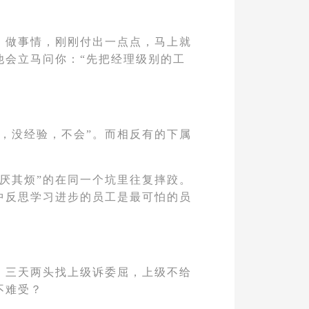
。做事情，刚刚付出一点点，马上就
他会立马问你：“先把经理级别的工
，没经验，不会”。而相反有的下属
厌其烦”的在同一个坑里往复摔跤。
中反思学习进步的员工是最可怕的员
。三天两头找上级诉委屈，上级不给
不难受？