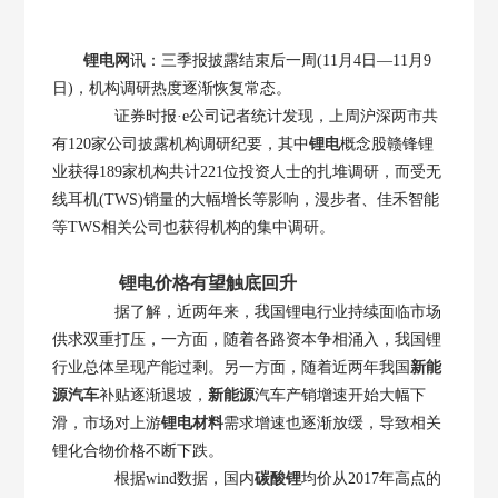
锂电网
讯：三季报披露结束后一周(11月4日—11月9
日)，机构调研热度逐渐恢复常态。
证券时报·e公司记者统计发现，上周沪深两市共
有120家公司披露机构调研纪要，其中
锂电
概念股赣锋锂
业获得189家机构共计221位投资人士的扎堆调研，而受无
线耳机(TWS)销量的大幅增长等影响，漫步者、佳禾智能
等TWS相关公司也获得机构的集中调研。
锂电价格有望触底回升
据了解，近两年来，我国锂电行业持续面临市场
供求双重打压，一方面，随着各路资本争相涌入，我国锂
行业总体呈现产能过剩。另一方面，随着近两年我国
新能
源汽车
补贴逐渐退坡，
新能源
汽车产销增速开始大幅下
滑，市场对上游
锂电材料
需求增速也逐渐放缓，导致相关
锂化合物价格不断下跌。
根据wind数据，国内
碳酸锂
均价从2017年高点的