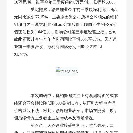
16万元/吨，跌至今年三季度的约6万元/吨，跌幅约60%。
受此拖累，赣锋锂业今年前三季度净利润3.29亿
元同比减少66.15%，主要原因为公司所持全球领先的锂和
钽项目之一澳大利亚Pilbara公司股价下跌而产生的公允价
值变动损失1.64亿元，影响公司第三季度经营业绩，公司
故此还预计今年全年净利润同比下滑55%至65%。天齐锂
业前三季度营收、净利润同比分别下降20.21%和
91.74%。
本次调研中，机构普遍关注上有澳洲精矿的成本
线还会不会继续降低到500美金以内，从而引发锂电产品
价格继续下跌，对此，赣锋锂业表示，市场在慢慢回暖，
但后续情况主要看企业边际成本及市场情况。
前不久，天齐锂业接受机构调研时也表示，目
前，在新增产能释放较预期放缓的背景下，锂行业的供需