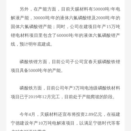
另外，在产能方面，目前天赐材料有50000吨/年电
解液产能，30000吨/年的液体六氟磷酸锂及2000吨/年的
固体六氟磷酸锂产能；同时，公司在建项目年产15万吨
锂电材料项目里包含了60000吨/年的液体六氟磷酸锂产
线，预计明年底建成。
磷酸铁锂方面，目前公司子公司宜春天赐磷酸铁锂
项目具备5000吨/年的产能。
磷酸铁方面，目前公司年产3万吨电池级磷酸铁材料
项目已于2019年12月完工，目前处于产能爬坡的阶段。
今年4月，天赐材料还宣布将投资2.89亿元，在福建
宁德建设年产10万吨电解液项目，以满足宁德时代等客