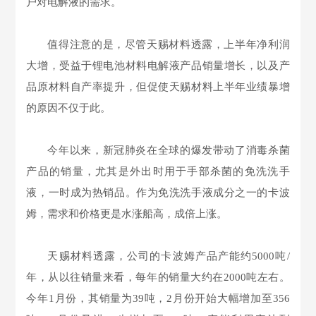
户对电解液的需求。
值得注意的是，尽管天赐材料透露，上半年净利润
大增，受益于锂电池材料电解液产品销量增长，以及产
品原材料自产率提升，但促使天赐材料上半年业绩暴增
的原因不仅于此。
今年以来，新冠肺炎在全球的爆发带动了消毒杀菌
产品的销量，尤其是外出时用于手部杀菌的免洗洗手
液，一时成为热销品。作为免洗洗手液成分之一的卡波
姆，需求和价格更是水涨船高，成倍上涨。
天赐材料透露，公司的卡波姆产品产能约5000吨/
年，从以往销量来看，每年的销量大约在2000吨左右。
今年1月份，其销量为39吨，2月份开始大幅增加至356