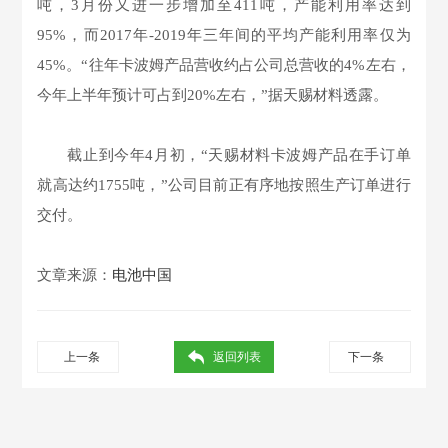
吨，3月份又进一步增加至411吨，产能利用率达到
95%，而2017年-2019年三年间的平均产能利用率仅为
45%。“往年卡波姆产品营收约占公司总营收的4%左右，
今年上半年预计可占到20%左右，”据天赐材料透露。
截止到今年4月初，“天赐材料卡波姆产品在手订单
就高达约1755吨，”公司目前正有序地按照生产订单进行
交付。
文章来源：
电池中国
上一条
返回列表
下一条