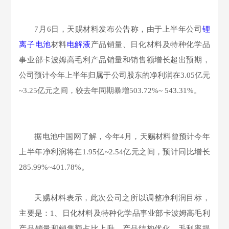
7月6日，天赐材料发布公告称，由于上半年公司
锂
离子电池
材料
电解液
产品销量、日化材料及特种化学品
事业部卡波姆高毛利产品销量和销售额增长超出预期，
公司预计今年上半年归属于公司股东的净利润在3.05亿元
~3.25亿元之间，较去年同期暴增503.72%~ 543.31%。
据电池中国网了解，今年4月，天赐材料曾预计今年
上半年净利润将在1.95亿~2.54亿元之间，预计同比增长
285.99%~401.78%。
天赐材料表示，此次公司之所以调整净利润目标，
主要是：1、日化材料及特种化学品事业部卡波姆高毛利
产品销量和销售额占比上升，产品结构优化，毛利率提